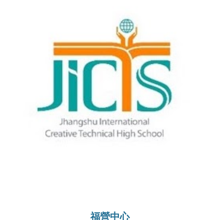
福營
中心