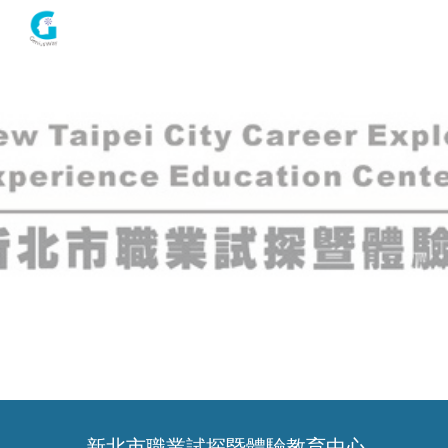
Skip to main content
Skip to navigation
新北市職業試探暨體驗教育中心