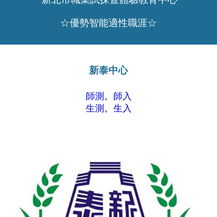
☆優勢智能適性職涯☆
新泰中心
師測
。
師入
生測
。
生入