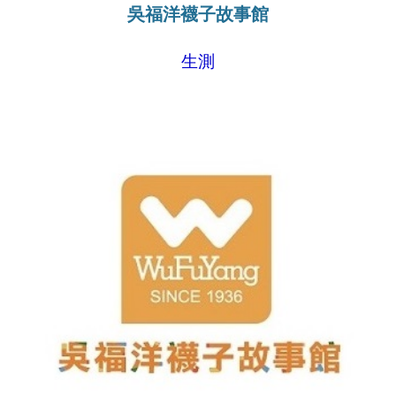
吳福洋襪子故事館
生測